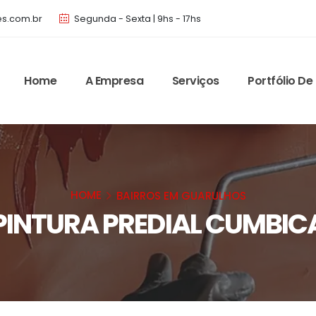
es.com.br
Segunda - Sexta | 9hs - 17hs
Home
A Empresa
Serviços
Portfólio De
HOME
BAIRROS EM GUARULHOS
PINTURA PREDIAL CUMBIC