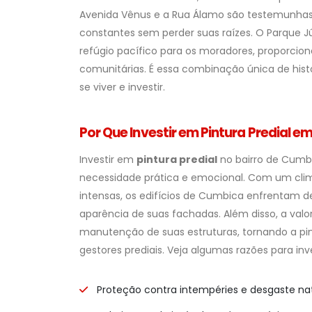
Avenida Vênus e a Rua Álamo são testemunhas 
constantes sem perder suas raízes. O Parque J
refúgio pacífico para os moradores, proporcio
comunitárias. É essa combinação única de hist
se viver e investir.
Por Que Investir em Pintura Predial 
Investir em
pintura predial
no bairro de Cumb
necessidade prática e emocional. Com um clim
intensas, os edifícios de Cumbica enfrentam d
aparência de suas fachadas. Além disso, a val
manutenção de suas estruturas, tornando a pin
gestores prediais. Veja algumas razões para inve
Proteção contra intempéries e desgaste nat