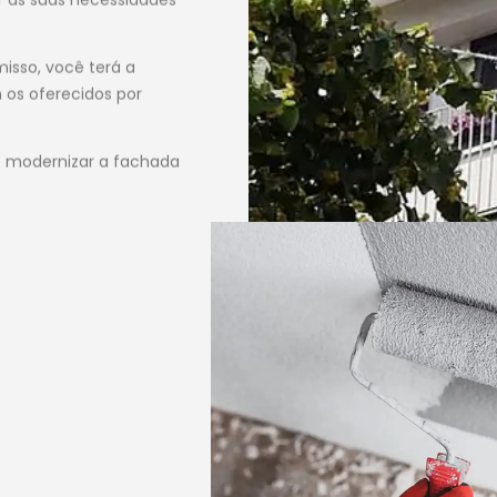
sso, você terá a
os oferecidos por
e modernizar a fachada