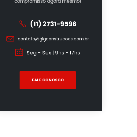
compromisso agora mesmo!
(11) 2731-9596
contato@glgconstrucoes.com.br
Seg - Sex | 9hs - 17hs
FALE CONOSCO