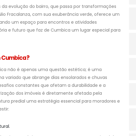
da evolução do bairro, que passa por transformações
úlio Fracalanza, com sua exuberância verde, oferece um
nando um espaço para encontros e atividades
ória e futuro que faz de Cumbica um lugar especial para
em Cumbica?
ica não é apenas uma questão estética; é uma
a variado que abrange dias ensolarados e chuvas
esafios constantes que afetam a durabilidade e a
orização dos imóveis é diretamente afetada pela
tura predial uma estratégia essencial para moradores e
stir:
ural.