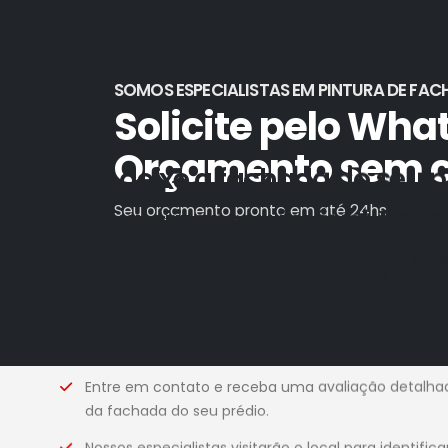
SOMOS ESPECIALISTAS EM PINTURA DE FAC
Solicite pelo Wha
Orçamento sem 
Não deixe a fachada do seu p
Seu orçamento pronto em até 24hs
desvalorizar seu imóvel. Entr
conosco e solicite um orçam
gratuito!
Entre em contato e receba uma avaliação detalha
da fachada do seu prédio.
Nossos especialistas visitarão o local para identifi